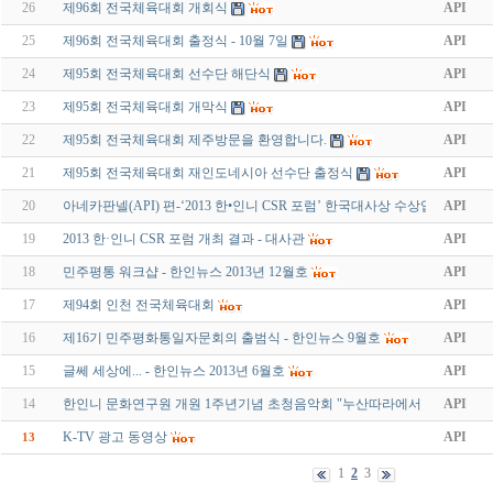
26
제96회 전국체육대회 개회식
API
25
제96회 전국체육대회 출정식 - 10월 7일
API
24
제95회 전국체육대회 선수단 해단식
API
23
제95회 전국체육대회 개막식
API
22
제95회 전국체육대회 제주방문을 환영합니다.
API
21
제95회 전국체육대회 재인도네시아 선수단 출정식
API
20
아네카판넬(API) 편-‘2013 한•인니 CSR 포럼’ 한국대사상 수상업체 -…
API
19
2013 한·인니 CSR 포럼 개최 결과 - 대사관
API
18
민주평통 워크샵 - 한인뉴스 2013년 12월호
API
17
제94회 인천 전국체육대회
API
16
제16기 민주평화통일자문회의 출범식 - 한인뉴스 9월호
API
15
글쎄 세상에... - 한인뉴스 2013년 6월호
API
14
한인니 문화연구원 개원 1주년기념 초청음악회 "누산따라에서 한반…
API
K-TV 광고 동영상
API
13
1
2
3