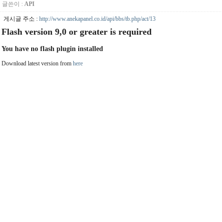
글쓴이 :
API
게시글 주소 :
http://www.anekapanel.co.id/api/bbs/tb.php/act/13
Flash version 9,0 or greater is required
You have no flash plugin installed
Download latest version from
here